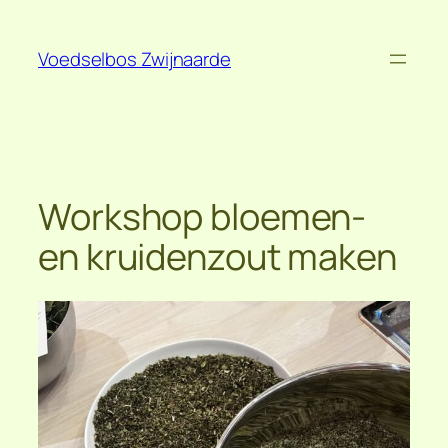
Spring
naar
Voedselbos Zwijnaarde
de
inhoud
Workshop bloemen-
en kruidenzout maken