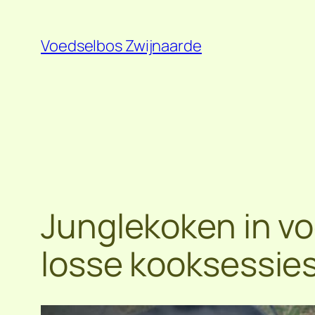
Spring
naar
Voedselbos Zwijnaarde
de
inhoud
Junglekoken in v
losse kooksessie