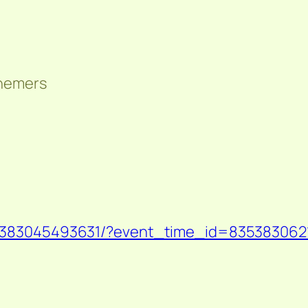
lnemers
35383045493631/?event_time_id=83538306