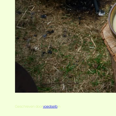
Geschreven door
voedselb
in