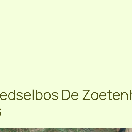
oedselbos De Zoetenh
s