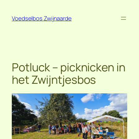
Spring
naar
Voedselbos Zwijnaarde
de
inhoud
Potluck – picknicken in
het Zwijntjesbos