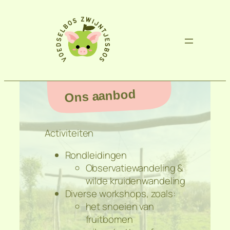
Ons aanbod
Activiteiten
Rondleidingen
Observatiewandeling &
wilde kruidenwandeling
Diverse workshops, zoals:
het snoeien van
fruitbomen