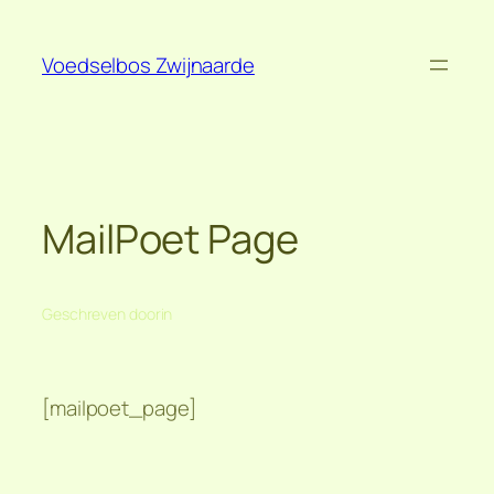
Spring
naar
Voedselbos Zwijnaarde
de
inhoud
MailPoet Page
Geschreven door
in
[mailpoet_page]